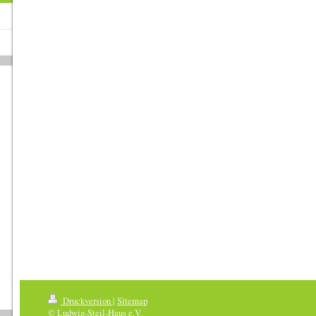
Druckversion
|
Sitemap
© Ludwig-Steil-Haus e.V.